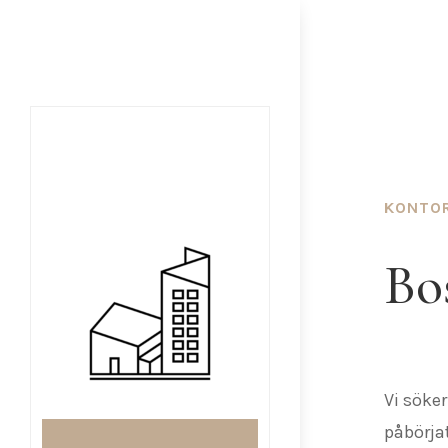
KONTO
Bos
Vi söker
påbörjat