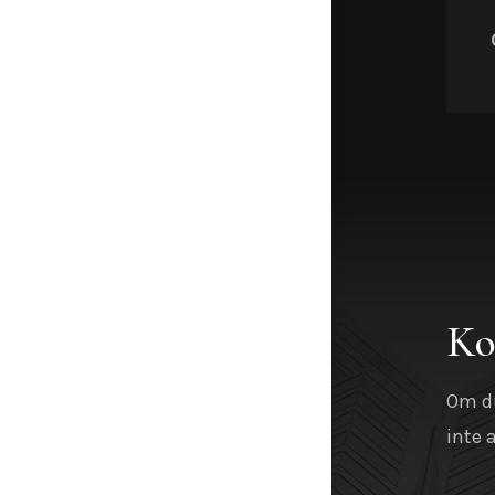
Ko
Om du
inte 