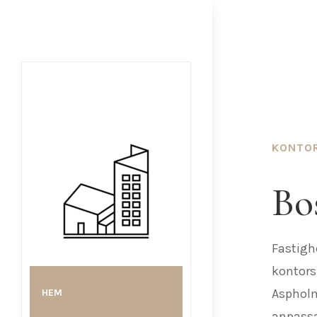
KONTOR
Bos
Fastigh
kontors-
Aspholm
HEM
anpassa