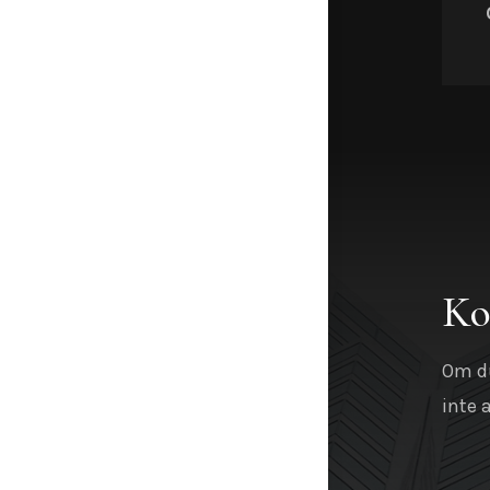
Ko
Om du
inte 