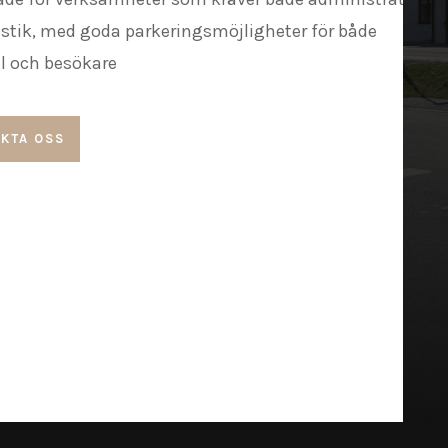
istik, med goda parkeringsmöjligheter för både
l och besökare
KTA OSS