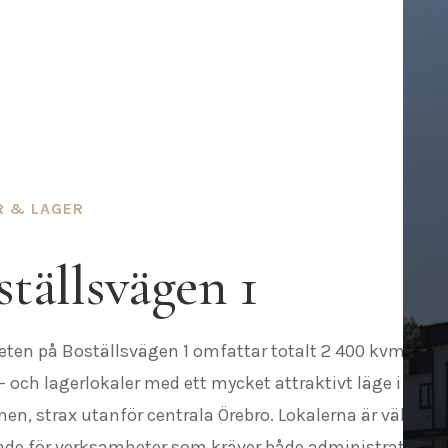
 & LAGER
tällsvägen 1
eten på Boställsvägen 1 omfattar totalt 2 400 kvm
 och lagerlokaler med ett mycket attraktivt läge i
en, strax utanför centrala Örebro. Lokalerna är väl
de för verksamheter som kräver både administration